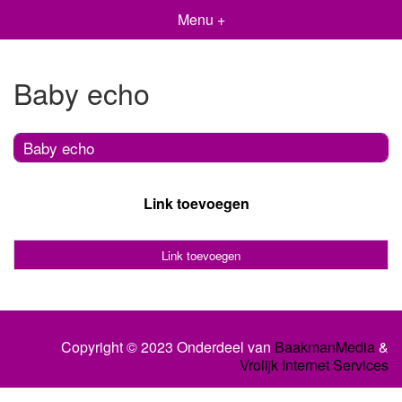
Menu +
Baby echo
Baby echo
Link toevoegen
Link toevoegen
Copyright © 2023 Onderdeel van
BaakmanMedia
&
Vrolijk Internet Services