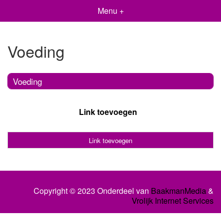
Menu +
Voeding
Voeding
Link toevoegen
Link toevoegen
Copyright © 2023 Onderdeel van
BaakmanMedia
&
Vrolijk Internet Services