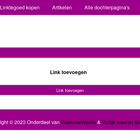
Linktegoed kopen
Artikelen
Alle dochterpagina's
Link toevoegen
Link toevoegen
ight © 2023 Onderdeel van
BaakmanMedia
&
Vrolijk Internet S